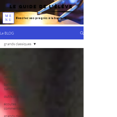
LE GUIDE DE L’ÉLÈVE
ME
Boostez vos progrès à la
batterie
NU
Le BLOG
grands classiques
Tous les posts
culture musicale
adopte un batteur
pédagogie
batteuses et
batteurs
outils pratiques
écoutes
commentées
grands classiques