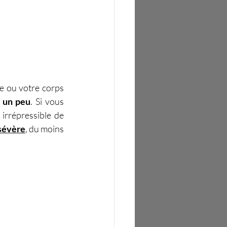
te ou votre corps 
s un peu
. Si vous 
irrépressible de 
 sévère
, du moins 