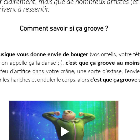
nir clairement, mais que de nombreux artistes (et 
vent à ressentir.
Comment savoir si ça groove ?
musique vous donne envie de bouger
 (vos orteils, votre tê
n appelle ça la danse ;-), 
c’est que ça groove au moin
u d’artifice dans votre crâne, une sorte d’extase, l’envie 
r les hanches et onduler le corps, alors 
c’est que ça groove