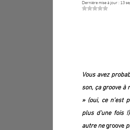
Dernière mise à jour :
13 se
analyse musicale
Noté NaN étoiles sur 
Vous avez probabl
son, ça groove à m
» (oui, ce n’est 
plus d'une fois !
autre ne 
groove
 p