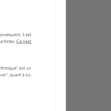
nséquent, il est 
rtistes. 
Ce n’est 
ythmique", est un 
over
", 
quant à lui, 