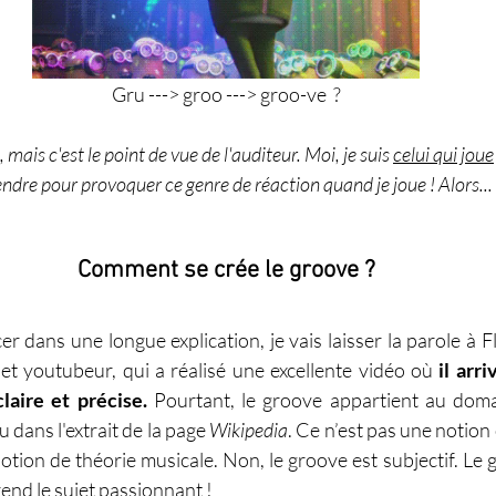
Gru ---> groo ---> groo-ve  ?
mais c'est le point de vue de l'auditeur. Moi, je suis 
celui qui joue
dre pour provoquer ce genre de réaction quand je joue ! Alors...
Comment se crée le groove ?
r dans une longue explication, je vais laisser la parole à F
t youtubeur, qui a réalisé une excellente vidéo où 
il arri
laire et précise.
 Pourtant, le groove appartient au dom
dans l'extrait de la page 
Wikipedia
. Ce n’est pas une notion 
tion de théorie musicale. Non, le groove est subjectif. Le 
 rend le sujet passionnant !