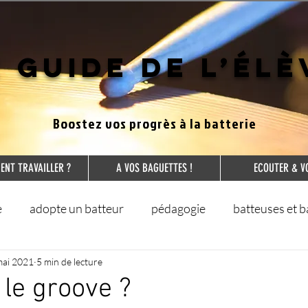
E GUIDE DE L’ÉLÈ
Boostez vos progrès à la
batterie
NT TRAVAILLER ?
A VOS BAGUETTES !
ECOUTER & V
e
adopte un batteur
pédagogie
batteuses et b
 commentées
mai 2021
5 min de lecture
grands classiques
quoi d'neuf dans le
 le groove ?