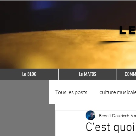
L
Le BLOG
Le MATOS
COMME
Tous les posts
culture musical
outils pratiques
Benoit Douziech
écoutes
6 
C'est quoi