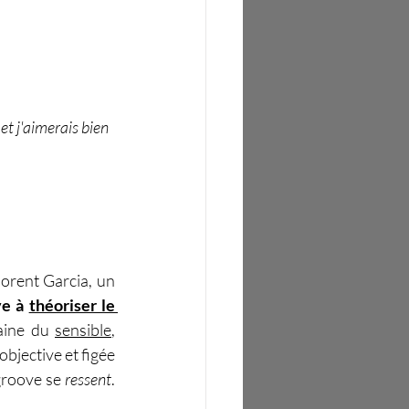
 et j'aimerais bien 
lorent Garcia, un 
ve à 
théoriser le 
aine du 
sensible
, 
objective et figée 
groove se 
ressent
. 