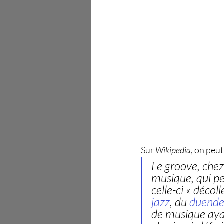
Sur 
Wikipedia
, on peut
Le groove, chez 
musique, qui pe
celle-ci « déco
jazz
, du 
duend
de musique aya