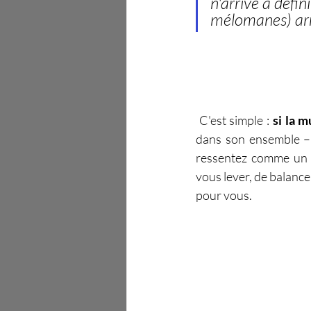
n'arrive à défi
mélomanes) arri
 C'est simple : 
si la 
dans son ensemble – o
ressentez comme un fe
vous lever, de balance
pour vous.