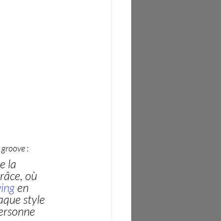
 
groove
 :
e la 
râce, où 
ing
 en 
aque style 
ersonne 