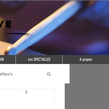
VE
OIR
Les SPECTACLES
A propos
atteurs
 guide ?
jeu