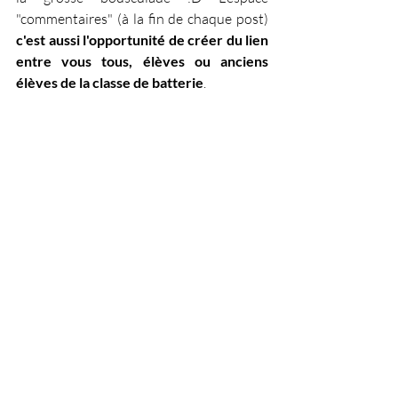
"commentaires" (à la fin de chaque post) 
c'est aussi l'opportunité de créer du lien 
entre vous tous, élèves ou anciens 
élèves de la classe de batterie
.
 Je termine cette visite avec la dernière 
section à avoir fait son apparition dans le 
Guide :
Section 
A VOS BAGUETTES !