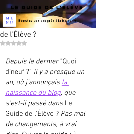
Post
LE GUIDE DE L’ÉLÈVE
Benoit Douziech
25 oct. 2021
5 min de lecture
ME
Boostez vos progrès à la
batterie
Dis papa, c'est quoi ce Guide
NU
de l’Élève ?
Noté NaN étoiles sur 5.
Depuis le dernier 
"Quoi 
d’neuf ?"
 il y a presque un 
an, où j’annonçais 
la 
naissance du blog
, que 
s’est-il passé dans 
Le 
Guide de l’Élève
 ? Pas mal 
de changements, à vrai 