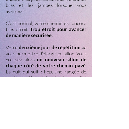
bras et les jambes lorsque vous
avancez.
C’est normal, votre chemin est encore
très étroit.
Trop étroit pour avancer
de manière sécurisée.
Votre
deuxième jour de répétition
va
vous permettre d’élargir ce sillon. Vous
creusez alors
un nouveau sillon de
chaque côté de votre chemin pavé
.
La nuit qui suit : hop, une rangée de
pavés supplémentaire de chaque côté
pour assurer la pérennité de votre
construction et
circuler plus
librement sur votre chemin de la
maîtrise et de la connaissance
.
Un nouvel exercice = un nouvel
embranchement et un autre chemin
pour explorer cette étendue sauvage.