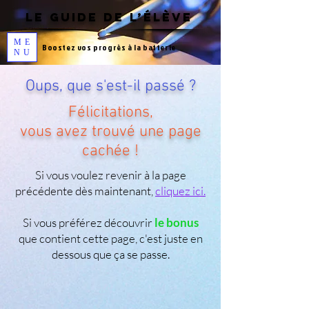
LE GUIDE DE L’ÉLÈVE
ME
Boostez vos progrès à la
batterie
NU
Oups, que s'est-il passé ?
​Félicitations,
vous avez trouvé une page
cachée !
Si vous voulez revenir à la page
précédente dès maintenant,
cliquez ici.
Si vous préférez découvrir
le bonus
que contient cette page, c'est juste en
dessous que ça se passe.