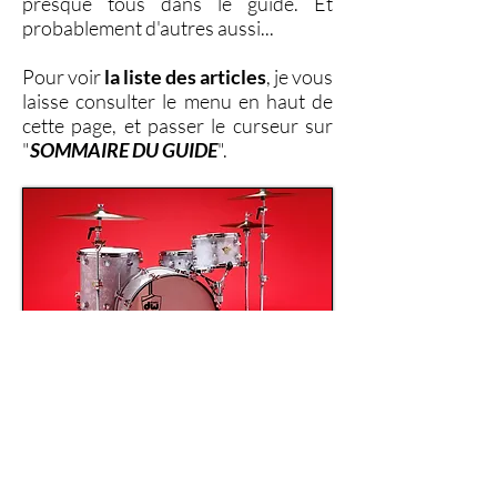
presque tous dans le guide. Et
probablement d'autres aussi...
Pour voir
la liste des articles
, je vous
laisse consulter le menu en haut de
cette page, et passer le curseur sur
"
SOMMAIRE DU GUIDE
".
Et puisque c’est un guide sur la
pratique musicale, il aurait été
dommage de ne pas
parler de
musique
en général (et pas