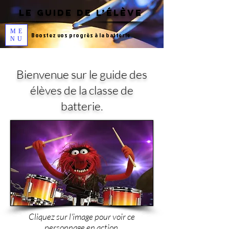
LE GUIDE DE L’ÉLÈVE
ME
Boostez vos progrès à la
batterie
NU
Bienvenue sur le guide des
élèves de la classe de
batterie.
Cliquez sur l'image pour voir
ce
personnage en action.